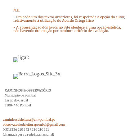
N.B.
- Em cada um dos textos anteriores, foi respeitada a opção do autor,
relativamente à utilização do Acordo Ortográfico.
- A apresentação dos livros no Site obedece a uma opção estética,
não havendo ordenação por nenhum critério de avaliação.
CAMINHOS & OBSERVATÓRIO
Município de Pombal
Largo do Cardal
3100-440 Pombal
caminhosdeleitura@cm-pombal.pt
observatoriodeleiturapombal@gmail.com
(+351) 236 210 542 / 236 210 521
(chamada para a rede fixa nacional)