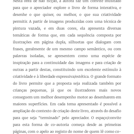
Nesta obra de não ficção, a autora faz um convite inusitado
para que o apreciador explore o livro de forma interativa, e
desenhe o que quiser, ou melhor, o que sua criatividade
permitir. A partir de imagens produzidas com uma técnica de
pintura vazada, e em duas cores, ela apresenta diversas
temáticas de forma que, em cada sequência composta por
ilustrações em página dupla, silhuetas que dialogam com
frases, geralmente de um mesmo campo semântico, ou com
palavras isoladas, se apresentem como uma espécie de
inspiração para a continuidade das imagens e para criação de
outras a partir destas, constituindo um excelente estímulo à
criatividade e à liberdade expressiva/estética. O grande formato
do livro permite que a proposta seja realizada também por
crianças pequenas, já que os ilustradores mais novos
conseguem um melhor desempenho motor ao desenharem em
maiores superfícies. Em cada tema apresentado é possível a
ampliação do contexto de criação deste livro, através do desafio
para que seja “terminado” pelo apreciador. O espaço/convite
para esta forma de co-autoria começa desde as primeiras
páginas, com o apelo ao registo do nome de quem lê como co-