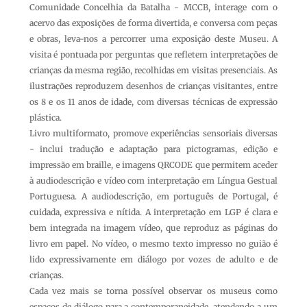
Comunidade Concelhia da Batalha - MCCB, interage com o
acervo das exposições de forma divertida, e conversa com peças
e obras, leva-nos a percorrer uma exposição deste Museu. A
visita é pontuada por perguntas que refletem interpretações de
crianças da mesma região, recolhidas em visitas presenciais. As
ilustrações reproduzem desenhos de crianças visitantes, entre
os 8 e os 11 anos de idade, com diversas técnicas de expressão
plástica.
Livro multiformato, promove experiências sensoriais diversas
- inclui tradução e adaptação para pictogramas, edição e
impressão em braille, e imagens QRCODE que permitem aceder
à audiodescrição e vídeo com interpretação em Língua Gestual
Portuguesa. A audiodescrição, em português de Portugal, é
cuidada, expressiva e nítida. A interpretação em LGP é clara e
bem integrada na imagem vídeo, que reproduz as páginas do
livro em papel. No vídeo, o mesmo texto impresso no guião é
lido expressivamente em diálogo por vozes de adulto e de
crianças.
Cada vez mais se torna possível observar os museus como
espaços de diálogo para a contemporaneidade, atendendo a um